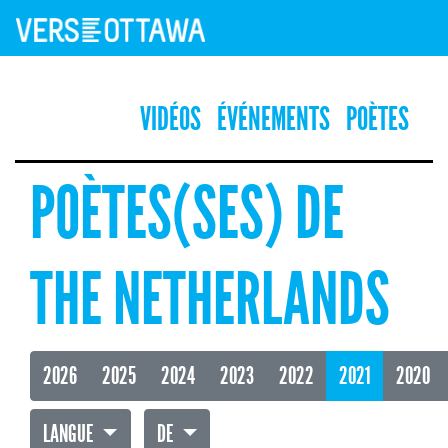
VIDÉOS
ÉVÉNEMENTS
POÈTES
POÈTES(SES) DE
THE NETHERLANDS
2026
2025
2024
2023
2022
2021
2020
LANGUE
DE