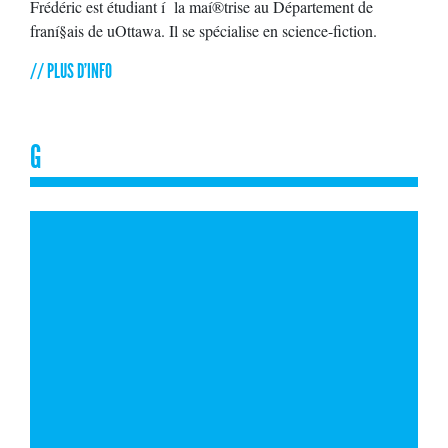
Frédéric est étudiant í la maí®trise au Département de
franí§ais de uOttawa. Il se spécialise en science-fiction.
// PLUS D'INFO
G