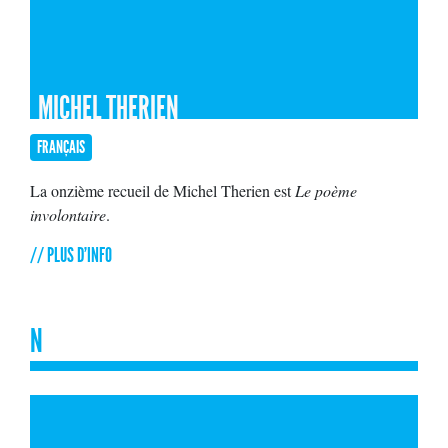
MICHEL THERIEN
FRANÇAIS
La onzième recueil de Michel Therien est
Le poème
involontaire
.
// PLUS D'INFO
N