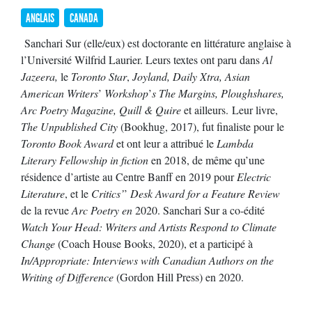
ANGLAIS
CANADA
Sanchari Sur (elle/eux) est doctorante en littérature anglaise à
l’Université Wilfrid Laurier. Leurs textes ont paru dans
Al
Jazeera,
le
Toronto Star
,
Joyland, Daily Xtra, Asian
American Writers
’
Workshop
’
s The Margins, Ploughshares,
Arc Poetry Magazine, Quill & Quire
et ailleurs. Leur livre,
The Unpublished City
(Bookhug, 2017), fut finaliste pour le
Toronto Book Award
et ont leur a attribué le
Lambda
Literary Fellowship in fiction
en 2018, de même qu’une
résidence d’artiste au Centre Banff en 2019 pour
Electric
Literature
, et le
Critics’
’
Desk Award for a Feature Review
de la revue
Arc Poetry en
2020. Sanchari Sur a co-édité
Watch Your Head: Writers and Artists Respond to Climate
Change
(Coach House Books, 2020), et a participé à
In/Appropriate: Interviews with Canadian Authors on the
Writing of Difference
(Gordon Hill Press) en 2020.